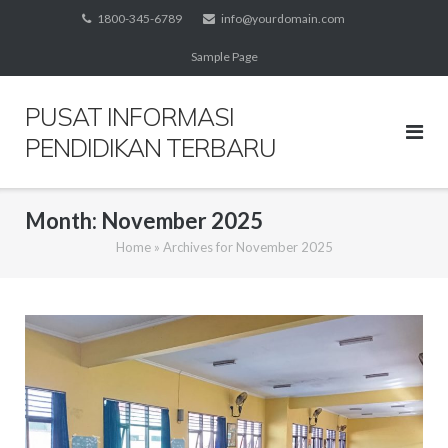
Skip
1800-345-6789
info@yourdomain.com
to
Sample Page
content
PUSAT INFORMASI
PENDIDIKAN TERBARU
Month:
November 2025
Home
»
Archives for November 2025