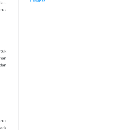
Ceriabet
las.
erus
ntuk
inan
 dan
arus
back