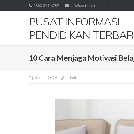
Skip
1800-345-6789
info@yourdomain.com
to
PUSAT INFORMASI
content
PENDIDIKAN TERBA
10 Cara Menjaga Motivasi Bela
June 4, 2026
admin