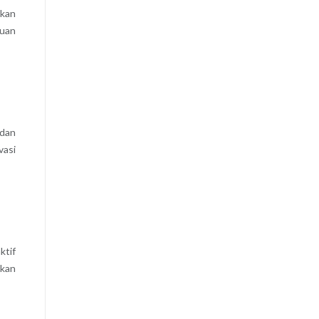
tkan
juan
 dan
vasi
ktif
akan