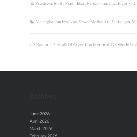
Beasiswa
,
Berita Pendidikan
,
Pendidikan
,
Uncategorized
,
Meningkatkan Motivasi Siswa
,
Motivasi di Tantangan
,
Mo
7 Kampus Terbaik Di Argentina Menurut QS World Uni
Post
navigation
Archives
June 2026
April 2026
March 2026
February 2026