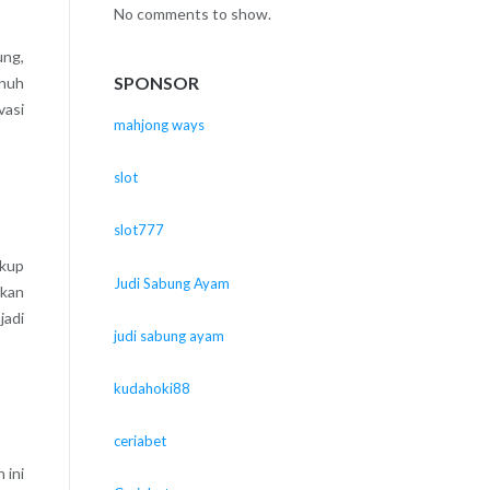
No comments to show.
ung,
SPONSOR
enuh
vasi
mahjong ways
slot
slot777
ukup
Judi Sabung Ayam
ukan
jadi
judi sabung ayam
kudahoki88
ceriabet
 ini