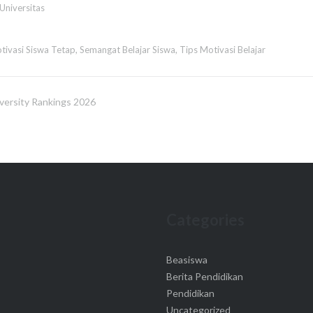
Universitas
tivasi Siswa Tetap
,
Semangat Belajar Siswa
,
Tips Motivasi Belajar
versity Rankings 2026
Categories
Beasiswa
Berita Pendidikan
Pendidikan
Uncategorized