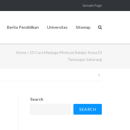
Sample Page
Berita Pendidikan
Universitas
Sitemap
Home
»
10 Cara Menjaga Motivasi Belajar Siswa Di
Tantangan Sekarang
Post
navigation
Search
SEARCH